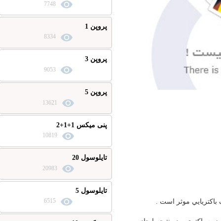
7748
پروپن 1
8334
پروپن 3
9053
پروپن 5
13621
پنی میکس 1+1+2
10819
تایلوسول 20
20983
تایلوسول 5
6515
ايي موثر است .