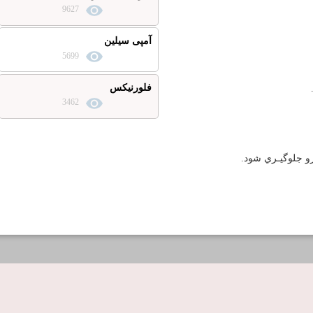
9627
آمپی سیلین
5699
فلورنیکس
3462