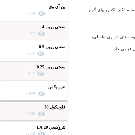
پن آی وی
 باكتـريــهاي گرم
15394
سفتی پرین 4
13202
 ادراری-تناسلی،
سفتی پرین 0.5
حاد.
5363
سفتی پرین 0.25
5153
تترونیکس
10170
فلونیکول 30
16435
تتروكسي 20 LA
13872