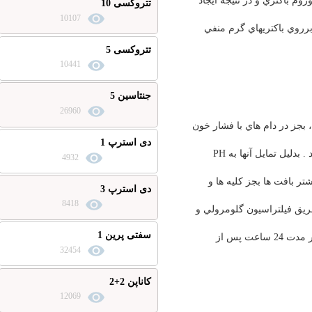
اكتري و در نتيجه ايجاد
تتروکسی 10
10107
اكتريهاي گرم منفي
تتروکسی 5
10441
جنتاسین 5
26960
 دام هاي با فشار خون
دی استرپ 1
PH
4932
 ها بجز كليه ها و
دی استرپ 3
8418
لتراسيون گلومرولي و
سفتی پرین 1
ادراربدون تغيير شكل دفع ميشوند. 80 تا 90 در صد داروي تجويز شده از طريق ادراردر مدت 24 ساعت پس از
32454
کاناپن 2+2
12069