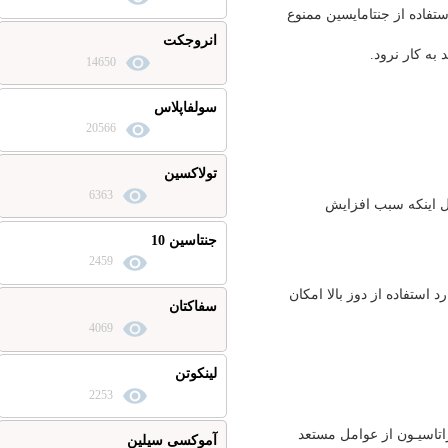
از جنتامايسين ممنوع
انروجکت
نرود.
14650
سولفاپلاس
20566
تولاکسین
6363
كه سبب افزايش
جنتاسين 10
2459
 از دوز بالا امكان
سفاکتان
4069
لینکوتن
2253
ون از عوامل مستعد
آموکسی سیلین