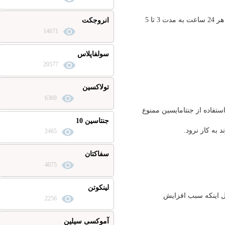
5 ميلي گرم به ازاي هر كيلوگرم وزن بدن . روز اول هر 12 ساعت يكبار و روزهاي بعد هر 24 ساعت به مدت 3 تا 5
انروجکت
14671
سولفاپلاس
20577
تولاکسین
6369
 از جنتامايسين ممنوع
جنتاسين 10
نرود.
2465
سفاکتان
4075
لینکوتن
كه سبب افزايش
2256
آموکسی سیلین