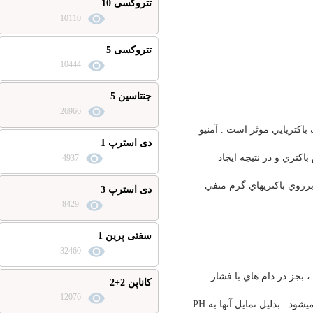
تتروکسی 10
10110
تتروکسی 5
10444
جنتاسین 5
26966
يي موثر است . آمنيو
دی استرپ 1
 به تحت واحد S 30 ريبوزوم باكتري و در نتيجه ايجاد
4937
عمدتاً برروي باكتريهاي گرم منفي
دی استرپ 3
8429
سفتی پرین 1
32460
 دام هاي با فشار
کاناپن 2+2
12076
خون پايين . بعد از تزريق عضلاني حداكثر غلظت خوني در مدت 30 تا 90 دقيقه ايجاد ميشود . بدليل تمايل آنها به PH