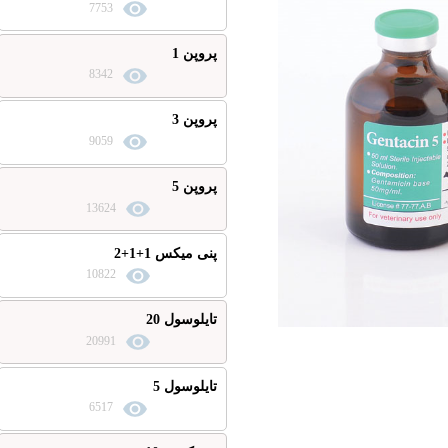
7753
پروپن 1
8342
پروپن 3
9059
پروپن 5
13624
پنی میکس 1+1+2
10822
تایلوسول 20
20991
تایلوسول 5
6517