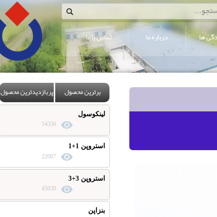
درباره ما
تماس با ما
برترین محصول
پربازدیدترین محصول
لینکوسول
54356
استروپن 1+1
22007
استروپن 3+3
45038
بنزاپن