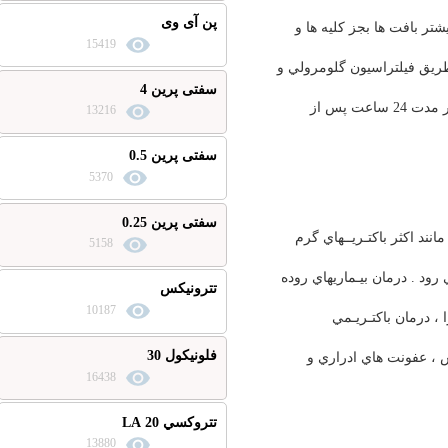
پن آی وی
 ها بجز كليه ها و
15419
يلتراسيون گلومرولي و
سفتی پرین 4
ادراربدون تغيير شكل دفع ميشوند. 80 تا 90 در صد داروي تجويز شده از طريق ادراردر مدت 24 ساعت پس از
13216
سفتی پرین 0.5
5370
سفتی پرین 0.25
 باكتـريــهاي گرم
5158
رمان بيـماريهاي روده
تترونیکس
10187
 باكتـريـمي
فلونیکول 30
 پزودو موناس ، عفونت هاي ادراري و
16438
تتروكسي 20 LA
13880