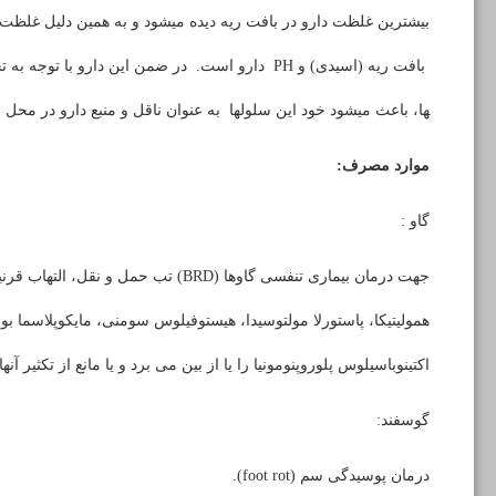
بیشترین غلظت دارو در بافت ریه دیده می­شود و به همین دلیل غلظت
بافت ریه (اسیدی) و
PH
دارو است. در ضمن این دارو با توجه به تجمع
ها، باعث می­شود خود این سلول­ها به عنوان ناقل و منبع دارو در محل ا
موارد مصرف:
گاو :
جهت درمان بیماری تنفسی گاوها
(BRD)
تب حمل و نقل، التهاب قرنی
همولیتیکا، پاستورلا مولتوسیدا، هیستوفیلوس سومنی، مایکوپلاسما بوو
اکتینوباسیلوس پلوروپنومونیا را یا از بین می برد و یا مانع از تکثیر آنها
گوسفند:
درمان پوسیدگی سم (
foot rot
).