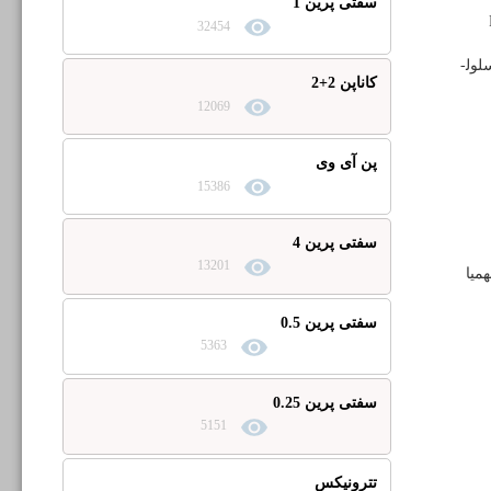
سفتی پرین 1
32454
ول­
کاناپن 2+2
12069
پن آی وی
15386
سفتی پرین 4
13201
میا
سفتی پرین 0.5
5363
سفتی پرین 0.25
5151
تترونیکس