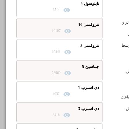
تایلوسول 5
6514
ر و
تتروکسی 10
10107
۲ ساعت در
وسط
تتروکسی 5
10441
جنتاسین 5
ن
26960
دی استرپ 1
4932
باعث
دی استرپ 3
ل
8416