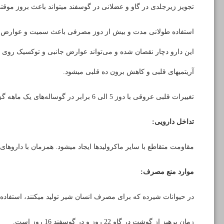
تجویز زیرجلدی در گاو و عضلانی در گوسفند می­تواند باعث بروز مو
استفاده طولانی مدت و بیش از دوز مصرفی باعث سمیت و عوارض قلبی 
این دارو دچار نقصان شده و می‌تواند عوارض جانبی و توکسیک روی 
آریتمی­های قلبی و کاهش برون ده قلبی می­شود.
تغییرات قلبی عروقی با دوز 5 الی 6 برابر در گوساله‌های یک ماهه گزارش شده است.
تداخل دارویی:
مقاومت متقاطع با سایر ماکرولیدها ایجاد می­شود. همزمان با داروهای 
موارد منع مصرف:
در حیوانات شیرده که برای مصرف انسان شیر تولید می­کنند، استفاده 
زمان پرهیز از گوشت در گاو 22 روز و در گوسفند 16 روز است.