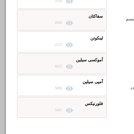
2459
سفاکتان
لیسم
4068
لینکوتن
2253
آموکسی سیلین
9627
آمپی سیلین
د
.
5698
فلورنیکس
3462