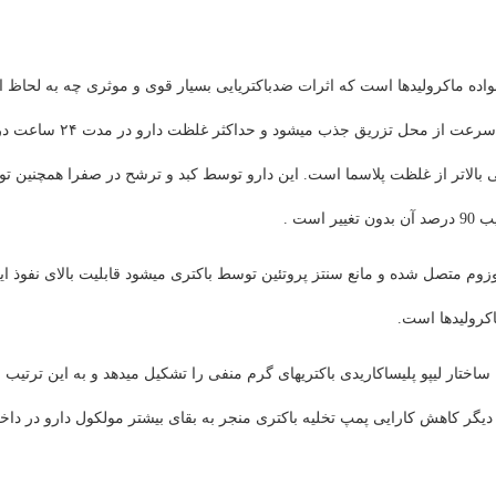
واده ماکرولیدها است که اثرات ضدباکتریایی بسیار قوی و موثری چه به لحاظ اث
چه به لحاظ غلظت و ماندگاری دارو در بافت هدف دارد. این دارو به سرعت از محل تزریق جذب می­شود و حداکثر غلظت دارو در مدت ۴
هی بالاتر از غلظت پلاسما است. این دارو توسط کبد و ترشح در صفرا همچنین ت
ست .
یبوزوم متصل شده و مانع سنتز پروتئین توسط باکتری می­شود قابلیت بالای نفوذ ای
اکرولید­ها است
.
ساختار لیپو پلی­ساکاریدی باکتری­های گرم منفی را تشکیل می­دهد و به این ترتیب 
ی دیگر کاهش کارایی پمپ تخلیه باکتری منجر به بقای بیشتر مولکول دارو در داخ