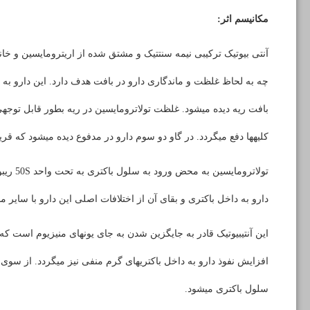
مکانیسم اثر:
آنتی بیوتیک ترکیبی نیمه سنتتیک و مشتق شده از اریترومایسین و خان
بافت ریه دیده می­شود. غلظت تولاترومایسین در ریه بطور قابل توج
کلیه­ها دفع می­گردد. در گاو دو سوم دارو در مدفوع دیده می­شود که قریب 90 درصد آن بدون تغییر ا
تولاترومایسین به محض ورود به سلول باکتری به تحت واحد
S
50 ر
دارو به داخل باکتری و بقای آن از اختلافات اصلی این دارو با سایر م
این آنتی­بیوتیک قادر به جایگزین شدن به جای یون­های منیزیوم است که 
افزایش نفوذ دارو به داخل باکتری­های گرم منفی نیز می­گردد. از سو
سلول باکتری می­شود.