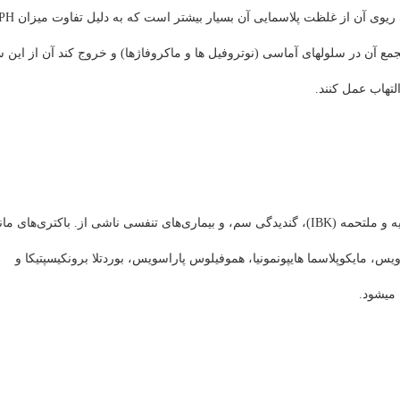
 ریوی آن از غلظت پلاسمایی آن بسیار بیشتر است که به دلیل تفاوت میزان
PH
 آن در سلول­های آماسی (نوتروفیل ها و ماکروفاژها) و خروج کند آن از این سل
لتهاب عمل کنند.
ه و ملتحمه (
IBK
)، گندیدگی سم، و بیماری‌های تنفسی ناشی از. باکتری‌های مانه
یس، مایکوپلاسما هایپونمونیا، هموفیلوس پاراسویس، بوردتلا برونکیسپتیکا و
 می­شود
.