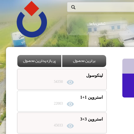
تماس با ما
برترین محصول
پربازدیدترین محصول
لینکوسول
54350
استروپن 1+1
22003
استروپن 3+3
45033