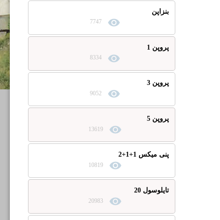
بنزاپن
7747
پروپن 1
8334
پروپن 3
9052
پروپن 5
13619
پنی میکس 1+1+2
10819
تایلوسول 20
20983