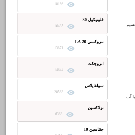
10166
فلونیکول 30
را تقسیم
16435
تتروكسي 20 LA
13871
انروجکت
14644
سولفاپلاس
20563
ا آب
تولاکسین
6363
جنتاسين 10