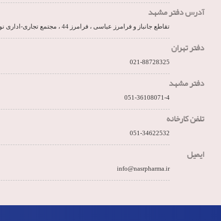
آدرس دفتر مشهد
تقاطع جانباز و فرامرز عباسی ، فرامرز 44 ، مجتمع تجاری-اداری نور، طبقه 6
دفتر تهران
021-88728325
دفتر مشهد
051-36108071-4
تلفن کارخانه
051-34622532
ایمیل
info@nasrpharma.ir