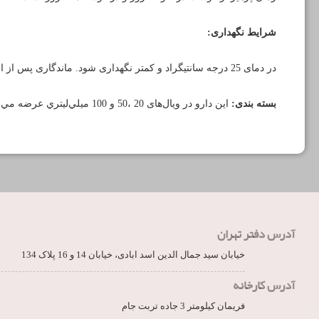
شرایط نگهداری:
در دمای 25 درجه سانتیگراد و کمتر نگهداری شود. ماندگاری پس از اولین استفاده از محصول 28 روز می­باشد.
بسته بندی:
اين دارو در ويال‌های 20 ،50 و 100 ميلي‌ليتري عرضه مي گردد.
آدرس دفتر تهران
خیابان سید جمال الدین اسد ابادی، خیابان 14 و 16 پلاک 134
آدرس کارخانه
فریمان کیلومتر 3 جاده تربت جام